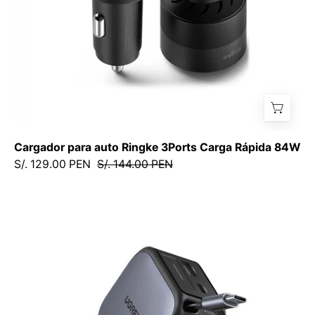
Cargador para auto Ringke 3Ports Carga Rápida 84W
S/. 129.00 PEN
S/. 144.00 PEN
Cargador
para
auto
UGREEN
Nexode
60W
con