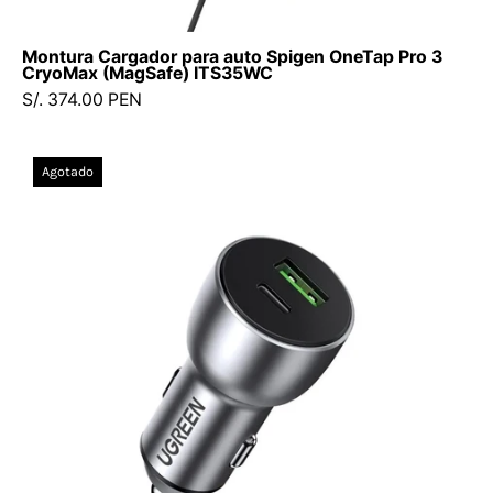
Montura Cargador para auto Spigen OneTap Pro 3
CryoMax (MagSafe) ITS35WC
S/. 374.00 PEN
Cargador
Agotado
UGREEN
para
Auto
52.5W
USB-
C
+
USB-
A
(CD213
/
60980)