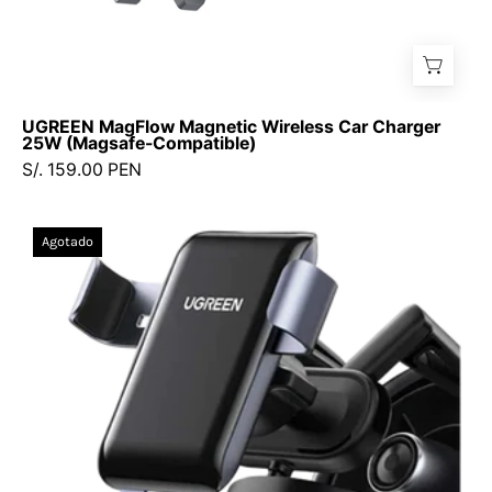
UGREEN MagFlow Magnetic Wireless Car Charger
25W (Magsafe-Compatible)
S/. 159.00 PEN
UGREEN
Agotado
Soporte
Para
Celular
En
Auto
Con
Bloqueo
Por
Gravedad