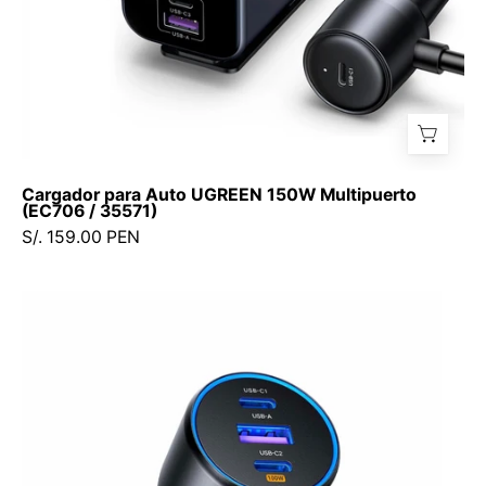
Cargador para Auto UGREEN 150W Multipuerto
(EC706 / 35571)
S/. 159.00 PEN
Cargador
para
auto
UGREEN
130W
2×USB-
C
+