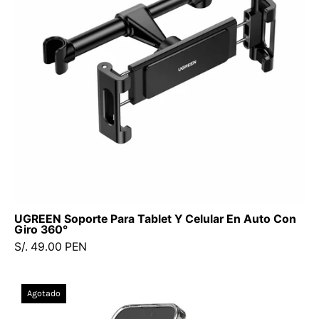
Celular
En
Auto
Con
Giro
360°
UGREEN Soporte Para Tablet Y Celular En Auto Con
Giro 360°
S/. 49.00 PEN
Montura
Agotado
Cargador