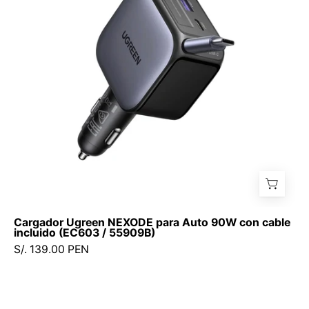
Auto
90W
con
cable
incluido
(EC603
/
55909B)
Cargador Ugreen NEXODE para Auto 90W con cable
incluido (EC603 / 55909B)
S/. 139.00 PEN
Cargador
para