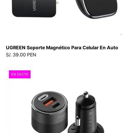
UGREEN Soporte Magnético Para Celular En Auto
S/. 39.00 PEN
Cargador
EN DSCTO
para
auto
Ringke
3Ports
Carga
Rápida
84W