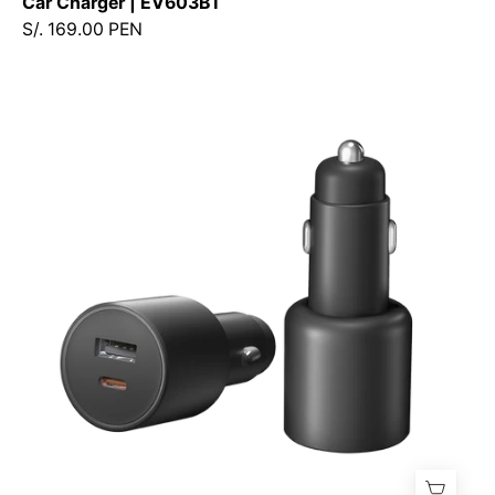
Car Charger | EV603BT
S/. 169.00 PEN
Xiaomi
Car
Charger
1A1C
100W
-
cargador
para
auto
USB-
C
y
USB-
A