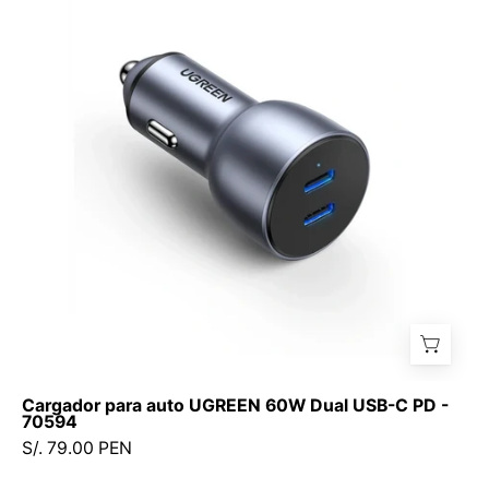
auto
UGREEN
60W
Dual
USB-
C
PD
-
70594
Cargador para auto UGREEN 60W Dual USB-C PD -
70594
S/. 79.00 PEN