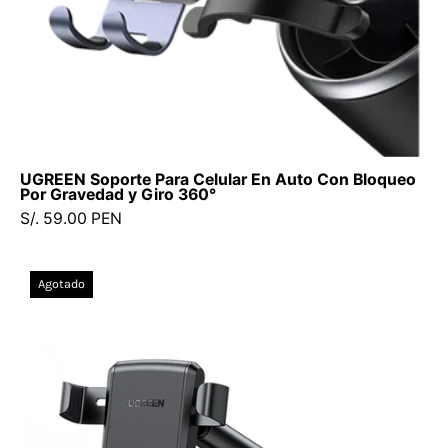
y
Giro
360°
UGREEN Soporte Para Celular En Auto Con Bloqueo
Por Gravedad y Giro 360°
S/. 59.00 PEN
UGREEN
Agotado
soporte
para
celular
con
ventosa
y
brazo