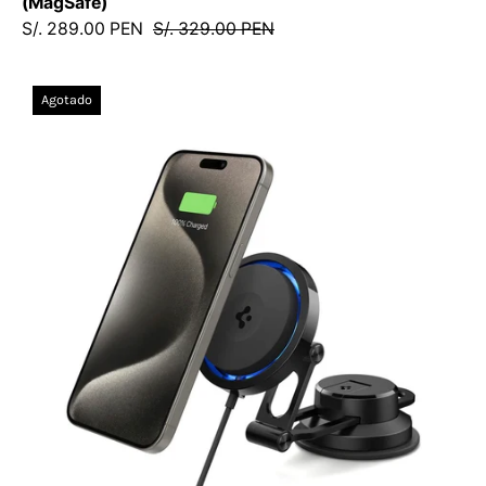
(MagSafe)
10
S/. 289.00 PEN
S/. 329.00 PEN
/
MCSOTP3MAGSDastore
Montura
Agotado
Cargador
para
auto
Spigen
OneTap
Pro
3
CryoMax
(MagSafe)
ITS35WC