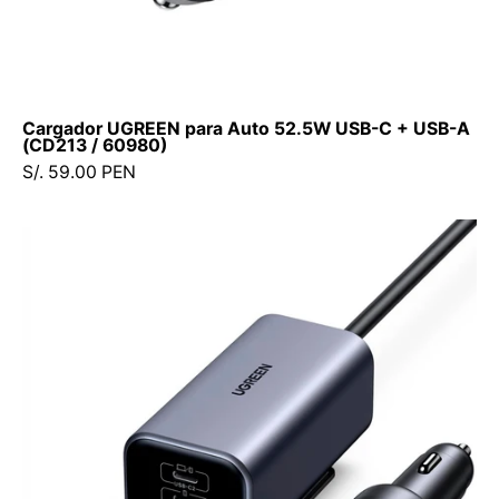
Cargador UGREEN para Auto 52.5W USB-C + USB-A
(CD213 / 60980)
S/. 59.00 PEN
Cargador
para
Auto
UGREEN
150W
Multipuerto
(EC706
/
35571)