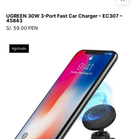
UGREEN 30W 3-Port Fast Car Charger – EC307 –
45843
S/. 59.00 PEN
Ringke
Agotado
Gear
Car
Mount
-
Montura
magnética
para
auto
-
Ringke
-
Accesorios