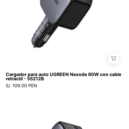
cable
retráctil
-
55212B
Cargador para auto UGREEN Nexode 60W con cable
retráctil - 55212B
S/. 109.00 PEN
Cargador
Ugreen
NEXODE
para