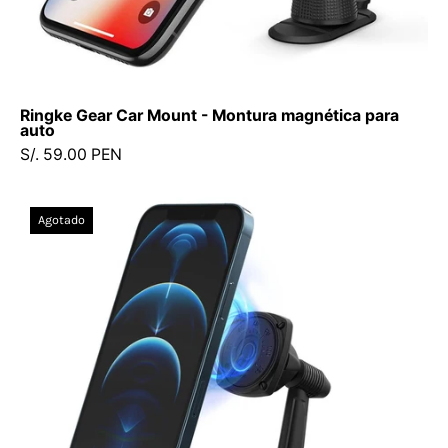
para
Autos5
-
8
Ringke Gear Car Mount - Montura magnética para
-
auto
8
S/. 59.00 PEN
/
CMRGMHBDastore
Ringke
Agotado
Power
Clip
Wing
-
Montura
para
auto
-
Ringke