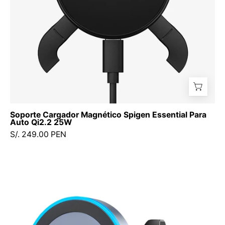
25W
Soporte Cargador Magnético Spigen Essential Para
Auto Qi2.2 25W
S/. 249.00 PEN
UGREEN
MagFlow
Qi2
-
cargador
magnético