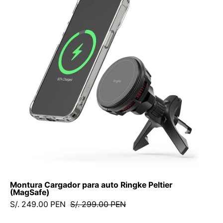
para
auto
Ringke
Peltier
MagSafe
-
Ringke
-
Cables
y
Cargadores10
-
4
-
2
Montura Cargador para auto Ringke Peltier
/
(MagSafe)
MARPMG
S/. 249.00 PEN
S/. 299.00 PEN
-