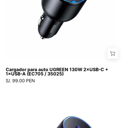
1×USB-
A
(EC705
/
35025)
Cargador para auto UGREEN 130W 2×USB-C +
1×USB-A (EC705 / 35025)
S/. 99.00 PEN
Cargador
para
auto
UGREEN
63W