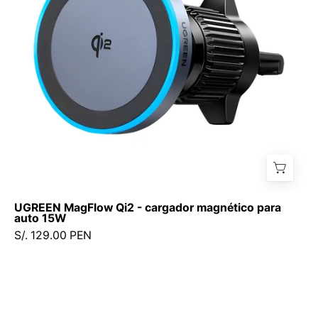
para
auto
15W
UGREEN MagFlow Qi2 - cargador magnético para
auto 15W
S/. 129.00 PEN
UGREEN
EC705
-