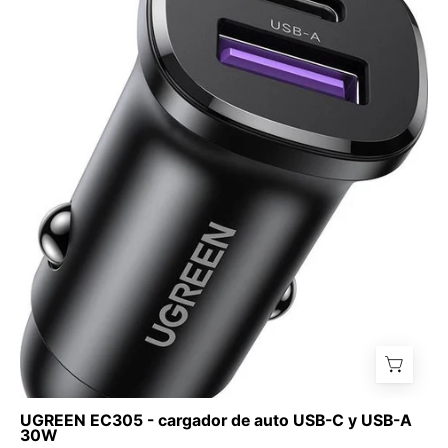
UGREEN
EC305
-
cargador
de
auto
USB-
C
y
USB-
A
30W
UGREEN EC305 - cargador de auto USB-C y USB-A
30W