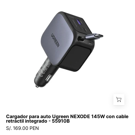
auto
Ugreen
NEXODE
145W
con
cable
retráctil
integrado
-
55910B
Cargador para auto Ugreen NEXODE 145W con cable
retráctil integrado - 55910B
S/. 169.00 PEN