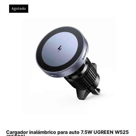
Cargador
Agotado
inalámbrico
para
auto
7.5W
UGREEN
W525
(35029)
Cargador inalámbrico para auto 7.5W UGREEN W525