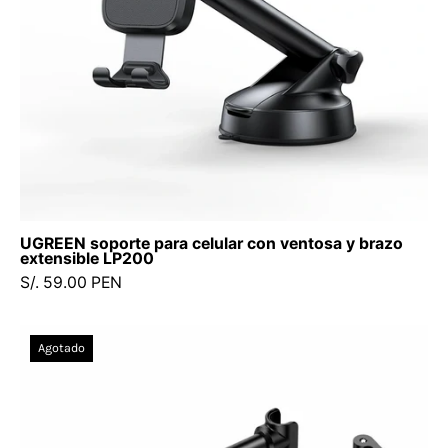
extensible
LP200
UGREEN soporte para celular con ventosa y brazo
extensible LP200
S/. 59.00 PEN
UGREEN
Agotado
Soporte
Para
Tablet
Y