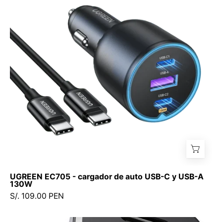
cargador
de
auto
USB-
C
y
USB-
A
130W
UGREEN EC705 - cargador de auto USB-C y USB-A
130W
S/. 109.00 PEN