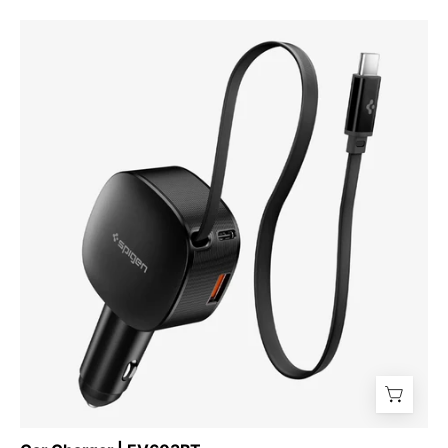
Car
Charger
|
EV603BT