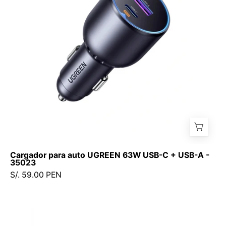
USB-
C
+
USB-
A
-
35023
Cargador para auto UGREEN 63W USB-C + USB-A -
35023
S/. 59.00 PEN
Cargador
para