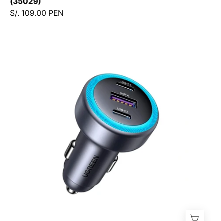
(35029)
S/. 109.00 PEN
UGREEN
30W
3-
Port
Fast
Car
Charger
–
EC307
–
45843