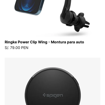
-
Accesorios
para
Autos5
-
4
-
Ringke Power Clip Wing - Montura para auto
10
S/. 79.00 PEN
/
CMRDCMDastore
Soporte
Cargador
Magnético
Spigen
Essential
Para
Auto
Qi2.2