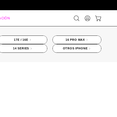
ACIÓN
Abrir
MI
CARRO ABIE
barra
CUENTA
de
búsqueda
17E / 16E
16 PRO MAX
14 SERIES
OTROS IPHONE