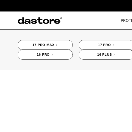
Saltar
al
contenido
PROT
17 PRO MAX
17 PRO
16 PRO
16 PLUS