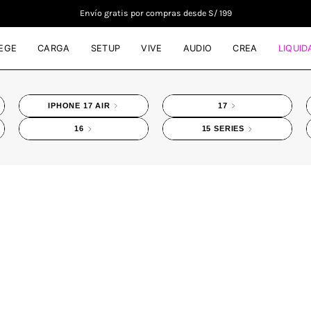
Envío gratis por compras desde S/ 199
EGE
CARGA
SETUP
VIVE
AUDIO
CREA
LIQUID
IPHONE 17 AIR
17
16
15 SERIES