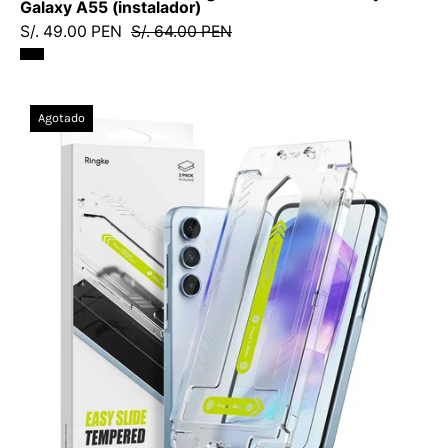
Galaxy A55 (instalador)
-
S/. 49.00 PEN
S/. 64.00 PEN
3
-
7
Protector
Agotado
/
de
PCRLFGA35A55IDastore
Pantalla
Vidrio
Ringke
Easy
Slide
Galaxy
A55
(Instalador)
2
UND
-
Ringke