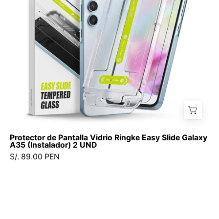
Slide
Galaxy
A35
(Instalador)
2
UND
-
Ringke
-
Protector
de
Protector de Pantalla Vidrio Ringke Easy Slide Galaxy
pantalla7
A35 (Instalador) 2 UND
-
S/. 89.00 PEN
7
-
3
/
PPESGA35I2UNDDastore