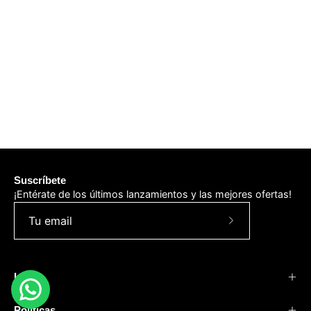
Suscríbete
¡Entérate de los últimos lanzamientos y las mejores ofertas!
Suscríbete
a
nuestro
Info
boletín
Políticas