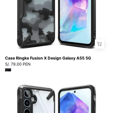
-
Ringke
-
Funda2
-
3
-
3
/
Case Ringke Fusion X Design Galaxy A55 5G
CRFXDGA55Dastore
S/. 79.00 PEN
Case
Ringke
Fusion
-
X