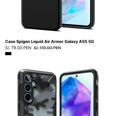
Funda/
CSLAAGA55GDastore
Case Spigen Liquid Air Armor Galaxy A55 5G
S/. 79.00 PEN
S/. 119.00 PEN
Case
Ringke
Fusion
X
Design
Galaxy
A55
5G