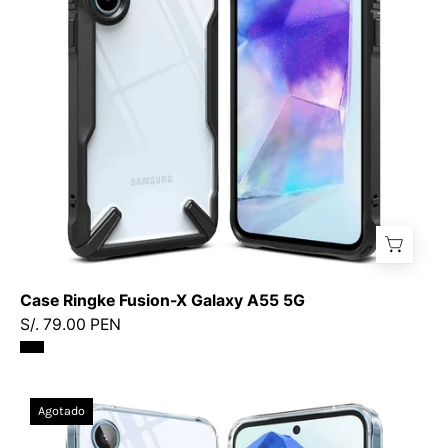
Galaxy
A55
5G
-
Ringke
-
Funda1
-
3
-
5
/
Case Ringke Fusion-X Galaxy A55 5G
CRFXGA55GDastore
S/. 79.00 PEN
Case
Agotado
Ringke