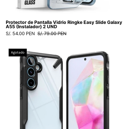
-
Protector
de
Protector de Pantalla Vidrio Ringke Easy Slide Galaxy
pantalla7
A55 (Instalador) 2 UND
-
S/. 54.00 PEN
S/. 79.00 PEN
7
-
Case
5
Agotado
Ringke
/
Fusion
PPESGA55I2UNDDastore
X
Galaxy
A35
5G
-
Ringke
-
Funda/
CRFXGA35BDastore