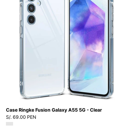
Fusion
Galaxy
A55
5G
-
Clear
-
Ringke
-
Funda2
-
3
-
2
/
Case Ringke Fusion Galaxy A55 5G - Clear
CRFGA55
S/. 69.00 PEN
-
CLDastore