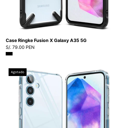
Case Ringke Fusion X Galaxy A35 5G
S/. 79.00 PEN
Case
Agotado
Ringke
Fusion
Galaxy
A35
5G
-
Ringke
-