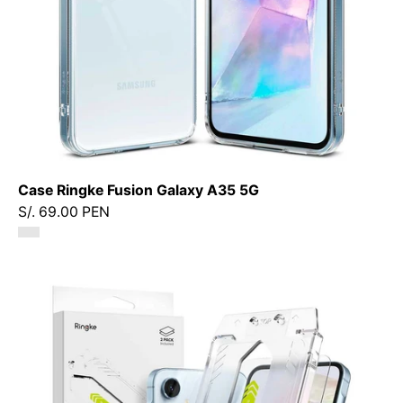
Funda/
CRFGA355GDastore
Case Ringke Fusion Galaxy A35 5G
S/. 69.00 PEN
Protector
de
Pantalla
Vidrio
Ringke
Easy