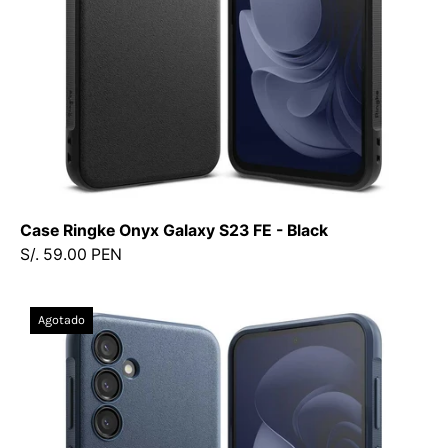
-
Ringke
-
Funda2
-
5
-
5
/
Case Ringke Onyx Galaxy S23 FE - Black
CROGS23FE
S/. 59.00 PEN
-
BCKDastore
Case
Agotado
Ringke
Onyx
Galaxy
S23
FE