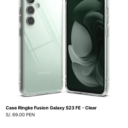
Fusion
Galaxy
S23
FE
-
Clear
-
Ringke
-
Funda1
-
3
-
2
/
Case Ringke Fusion Galaxy S23 FE - Clear
CRFGS23FE
S/. 69.00 PEN
-
CLDastore