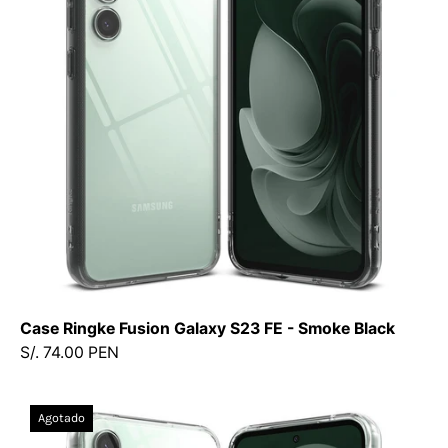
S23
FE
-
Smoke
Black
-
Ringke
-
Funda2
-
5
-
2
Case Ringke Fusion Galaxy S23 FE - Smoke Black
/
S/. 74.00 PEN
CRFGS23FE
-
Case
SBDastore
Agotado
Ringke