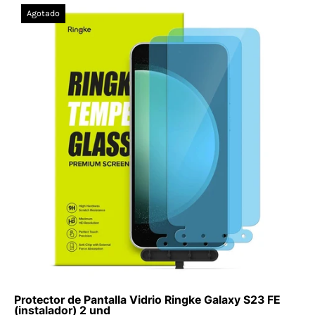
Protector
Agotado
de
Pantalla
Vidrio
Ringke
Galaxy
S23
FE
(instalador)
2
und
-
Ringke
-
Protector
de
pantalla7
Protector de Pantalla Vidrio Ringke Galaxy S23 FE
-
(instalador) 2 und