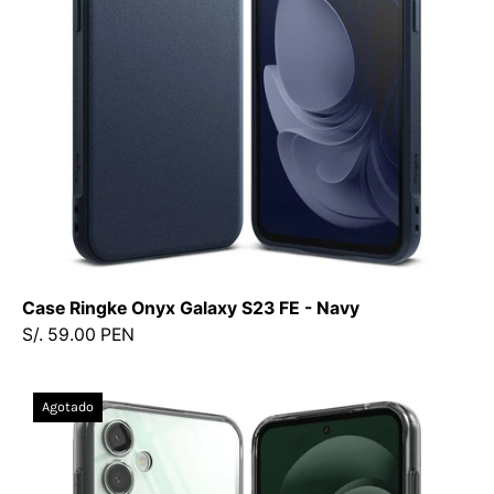
-
Navy
-
Ringke
-
Funda2
-
5
-
7
/
Case Ringke Onyx Galaxy S23 FE - Navy
CROGS23FE
S/. 59.00 PEN
-
NDastore
Case
Agotado
Ringke
Fusion
Galaxy