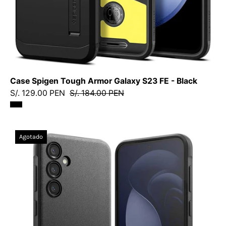
-
Funda/
CSTAGS23FEBDastore
Case Spigen Tough Armor Galaxy S23 FE - Black
S/. 129.00 PEN
S/. 184.00 PEN
Case
Agotado
Ringke
Onyx
Galaxy
S23
FE
-
Black