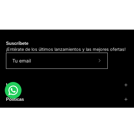
Suscríbete
¡Entérate de los últimos lanzamientos y las mejores ofertas!
Suscríbete
a
nuestro
Info
boletín
Políticas
Negocios