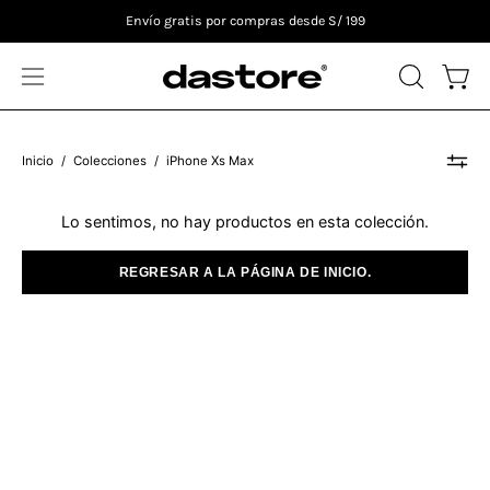
Saltar
Envío gratis por compras desde S/ 199
al
contenido
ABRIR
Carro
Abrir
BARRA
menú
DE
de
Inicio
/
Colecciones
/
iPhone Xs Max
BÚSQUE
navegación
Lo sentimos, no hay productos en esta colección.
REGRESAR A LA PÁGINA DE INICIO.