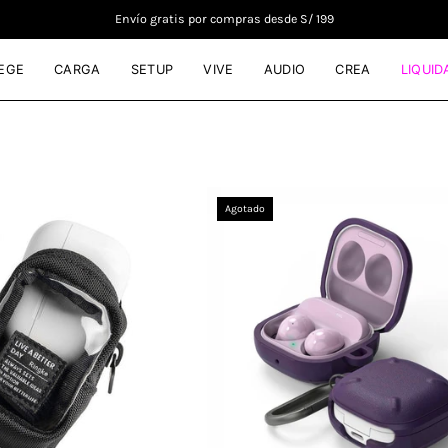
Envío gratis por compras desde S/ 199
EGE
CARGA
SETUP
VIVE
AUDIO
CREA
LIQUID
Ringke
Case
Agotado
Mini
Ringke
Pouch
Onyx
Block
Galaxy
Buds
FE
/
Buds2
/
2
Pro