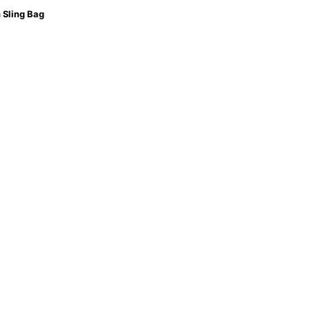
8
 Sling Bag
/
PRMPSGB
-
BCKDastore