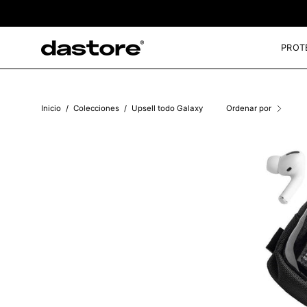
Saltar
al
contenido
PROT
Inicio
/
Colecciones
/
Upsell todo Galaxy
Ordenar por