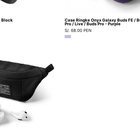
/
Live
 Block
Case Ringke Onyx Galaxy Buds FE / B
/
Pro / Live / Buds Pro - Purple
S/. 68.00 PEN
Buds
Pro
-
Ringke
Purple
Mini
Pouch
Sling
Bag
-
Ringke
-
Funda6
-
8
-