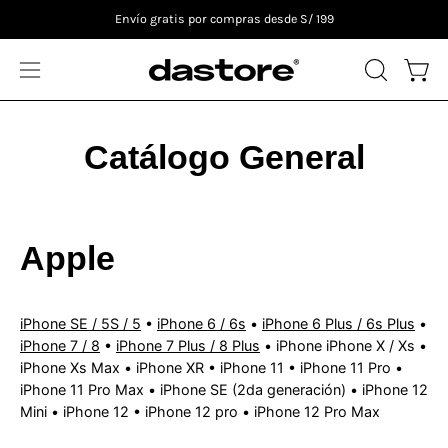
Saltar
Envío gratis por compras desde S/ 199
al
contenido
ABRIR
Carro
Abrir
BARRA
menú
DE
de
Catálogo General
BÚSQUE
navegación
Apple
iPhone SE / 5S / 5
•
iPhone 6 / 6s
•
iPhone 6 Plus / 6s Plus
•
iPhone 7 / 8
•
iPhone 7 Plus / 8 Plus
• iPhone iPhone X / Xs •
iPhone Xs Max • iPhone XR • iPhone 11 • iPhone 11 Pro •
iPhone 11 Pro Max • iPhone SE (2da generación) • iPhone 12
Mini • iPhone 12 • iPhone 12 pro • iPhone 12 Pro Max