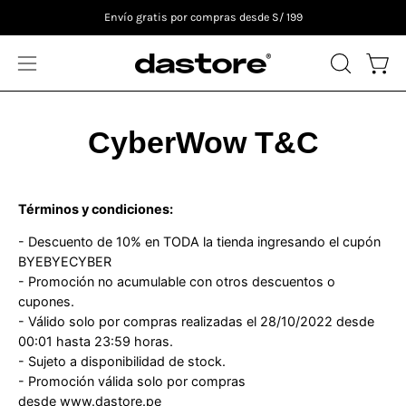
Saltar
Envío gratis por compras desde S/ 199
al
contenido
ABRIR
Carro
Abrir
BARRA
menú
DE
de
CyberWow T&C
BÚSQUE
navegación
Términos y condiciones:
- Descuento de 10% en TODA la tienda ingresando el cupón
BYEBYECYBER
- Promoción no acumulable con otros descuentos o
cupones.
- Válido solo por compras realizadas el 28/10/2022 desde
00:01 hasta 23:59 horas.
- Sujeto a disponibilidad de stock.
- Promoción válida solo por compras
desde
www.dastore.pe