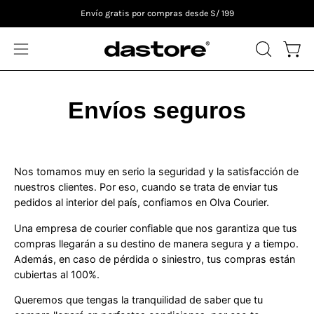
Saltar
Envío gratis por compras desde S/ 199
al
contenido
ABRIR
Carro
Abrir
BARRA
menú
DE
de
Envíos seguros
BÚSQUE
navegación
Nos tomamos muy en serio la seguridad y la satisfacción de
nuestros clientes. Por eso, cuando se trata de enviar tus
pedidos al interior del país, confiamos en Olva Courier.
Una empresa de courier confiable que nos garantiza que tus
compras llegarán a su destino de manera segura y a tiempo.
Además, en caso de pérdida o siniestro, tus compras están
cubiertas al 100%.
Queremos que tengas la tranquilidad de saber que tu