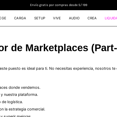
Envío gratis por compras desde S/ 199
EGE
CARGA
SETUP
VIVE
AUDIO
CREA
LIQUID
or de Marketplaces (Part-
, este puesto es ideal para ti. No necesitas experiencia, nosotros 
tplaces donde vendemos.
 y nuestra plataforma.
de logística.
n la estrategia comercial.
 y sugerir mejoras.