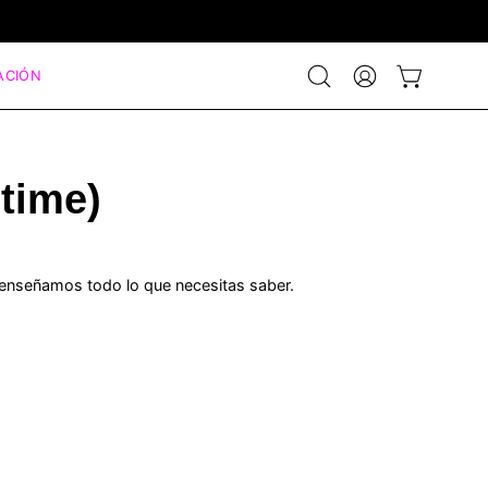
ACIÓN
Abrir
MI
CARRO ABIE
barra
CUENTA
de
búsqueda
time)
te enseñamos todo lo que necesitas saber.