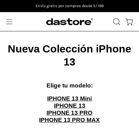
Saltar
Envío gratis por compras desde S/ 199
al
contenido
ABRIR
Carro
Abrir
BARRA
menú
DE
de
Nueva Colección iPhone
BÚSQUE
navegación
13
Elige tu modelo:
IPHONE 13 Mini
IPHONE 13
IPHONE 13 PRO
IPHONE 13 PRO MAX