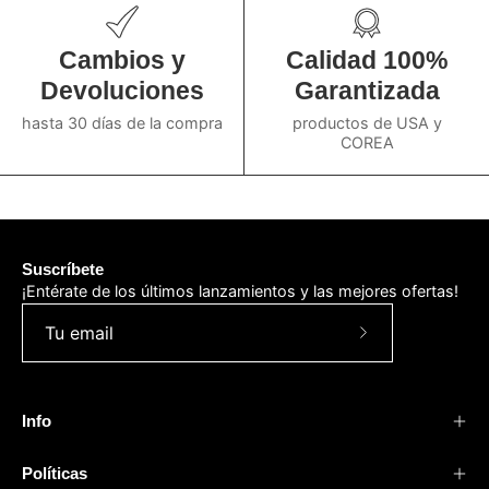
Cambios y
Calidad 100%
Devoluciones
Garantizada
hasta 30 días de la compra
productos de USA y
COREA
Suscríbete
¡Entérate de los últimos lanzamientos y las mejores ofertas!
Suscríbete
a
nuestro
Info
boletín
Políticas