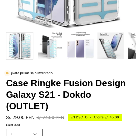
¡Date prisa! Bajo inventario
Case Ringke Fusion Design
Galaxy S21 - Dokdo
(OUTLET)
S/. 29.00 PEN
S/. 74.00 PEN
EN DSCTO
•
Ahorra
S/. 45.00
Cantidad
1