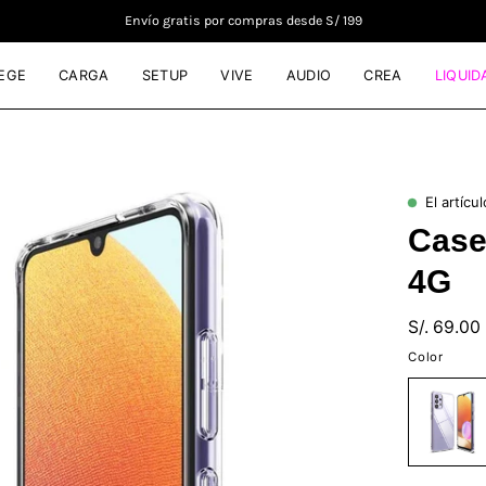
Envío gratis por compras desde S/ 199
EGE
CARGA
SETUP
VIVE
AUDIO
CREA
LIQUID
Caja
El artícu
de
Case
luz
de
4G
imagen
abierta
S/. 69.00
Color