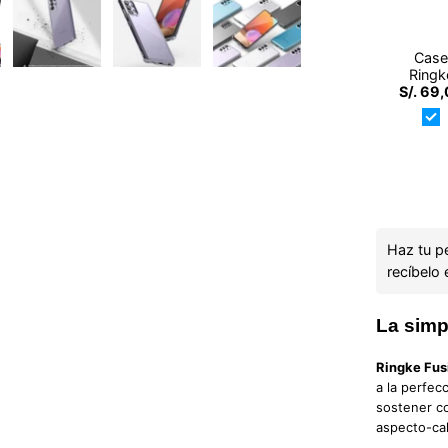
Cas
Ringk
S/. 69
Fusio
Galax
A32 
Haz tu p
recíbelo 
La simpl
Ringke Fus
a la perfec
sostener co
aspecto-ca