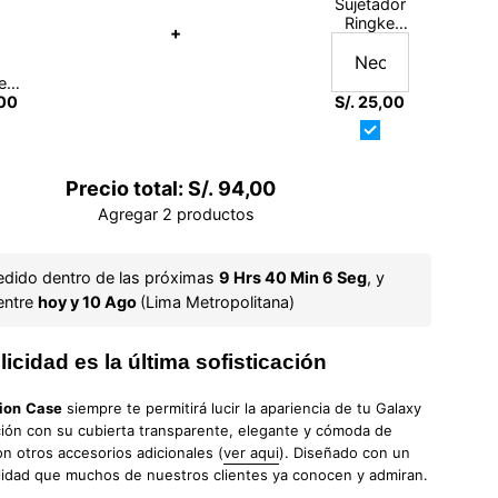
Sujetador
Ringke
+
Band
Strap
e
Cinta
e
,00
n
S/. 25,00
y
4G
Precio total:
S/. 94,00
Agregar 2 productos
edido dentro de las próximas 
9 Hrs 40 Min 6 Seg
, y 
entre 
hoy y 10 Ago 
(Lima Metropolitana)
icidad es la última sofisticación
ion
Case
siempre te permitirá lucir la apariencia de tu Galaxy
ción con su cubierta transparente, elegante y cómoda de
n otros accesorios adicionales (
ver aqui
). Diseñado con un
lidad que muchos de nuestros clientes ya conocen y admiran.