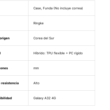
Case, Funda (No incluye correa)
Ringke
 origen
Corea del Sur
l
Híbrido: TPU flexible + PC rígido
iones
mm
e resistencia
Alto
bilidad
Galaxy A32 4G