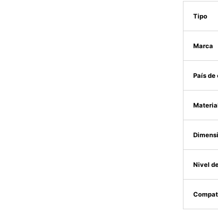
Tipo
Marca
País de
Materia
Dimens
Nivel d
Compati