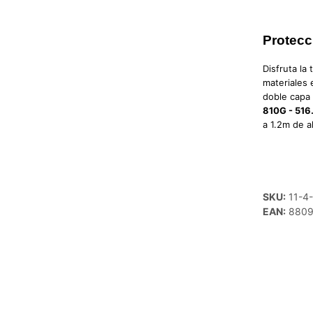
Protecc
Disfruta la
materiales 
doble capa 
810G - 516
a 1.2m de al
SKU:
11-4
EAN:
8809