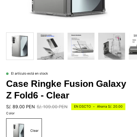
El artículo está en stock
Case Ringke Fusion Galaxy
Z Fold6 - Clear
S/. 89.00 PEN
S/. 109.00 PEN
EN DSCTO
•
Ahorra
S/. 20.00
Color
Clear