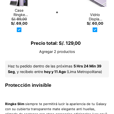
Case
+
Ringke
Vidrio
S/. 89,00
Slim
Display
S/. 69,00
Galaxy Z
S/. 60,00
Ringke
Flip 3 -
Galaxy Z
Matte
Flip 3
Clear
(Contiene
3
Precio total:
S/. 129,00
Unidades)
Agregar 2 productos
Haz tu pedido dentro de las próximas 
5 Hrs 24 Min 39 
Seg
, y recíbelo entre 
hoy y 11 Ago 
(Lima Metropolitana)
Protección invisible
Ringke Slim
siempre te permitirá lucir la apariencia de tu Galaxy
con su cubierta transparente mate elegante anti huellas,
cómodo de sostener con otros accesorios adicionales (
ver aquí
).