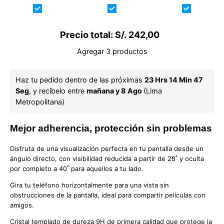
Vidrio
Ringke
Magnetic
Ringke
Lens
Galaxy
Anti-espía
Frame
S25 Edge
Galaxy
Galaxy
(MagSafe)
Precio total:
S/. 242,00
S25 Edge
S25 Edge
(Instalador)
(2 Pack)
Agregar 3 productos
2 UND
Haz tu pedido dentro de las próximas 
23 Hrs 14 Min 47 
Seg
, y recíbelo entre 
mañana y 8 Ago 
(Lima 
Metropolitana)
Mejor adherencia, protección sin problemas
Disfruta de una visualización perfecta en tu pantalla desde un
ángulo directo, con visibilidad reducida a partir de 28˚ y oculta
por completo a 40˚ para aquellos a tu lado.
Gira tu teléfono horizontalmente para una vista sin
obstrucciones de la pantalla, ideal para compartir películas con
amigos.
Cristal templado de dureza 9H de primera calidad que protege la