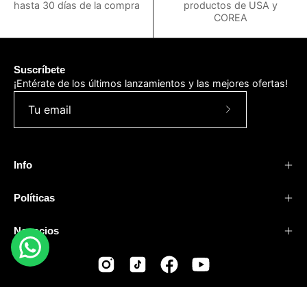
hasta 30 días de la compra
productos de USA y
COREA
Suscríbete
¡Entérate de los últimos lanzamientos y las mejores ofertas!
Suscríbete
a
nuestro
Info
boletín
Políticas
Negocios
Todos los derechos reservados
© 2026,
Dastore