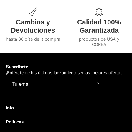
Cambios y
Calidad 100%
Devoluciones
Garantizada
hasta 30 días de la compra
productos de USA y
COREA
Suscríbete
¡Entérate de los últimos lanzamientos y las mejores ofertas!
Suscríbete
a
nuestro
Info
boletín
Políticas